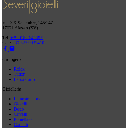
Via XX Settembre, 145/147
17021 Alassio (SV)
Tel:
+39 0182 645397
Cell:
+39 327 9933410
Orologeria
Rolex
Tudor
Laboratorio
Gioielleria
La nostra storia
Gioielli
Dodo
Crivelli
Pomellato
Contatti