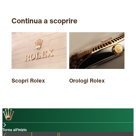
Continua a scoprire
Scopri Rolex
Orologi Rolex
Nuo
Torna all'inizio