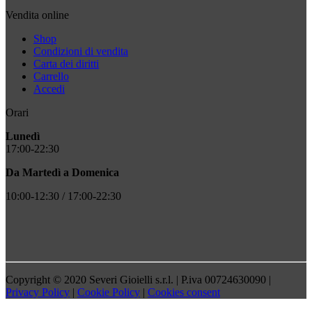
Vendita online
Shop
Condizioni di vendita
Carta dei diritti
Carrello
Accedi
Orari
Lunedì
17:00-22:30
Da Martedì a Domenica
10:00-12:30 / 17:00-22:30
Copyright © 2020 Severi Gioielli s.r.l. | P.iva 00724630090 |
Privacy Policy
|
Cookie Policy
|
Cookies consent