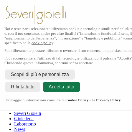
Noi e terze parti selezionate utilizziamo cookie o tecnologie simili per finalità 
e, con il tuo consenso, anche per altre finalità (“interazioni e funzionalità sempli
Scopri Rolex
“miglioramento dell'esperienza”, “misurazione” e “targeting e pubblicità”) com
specificato nella
cookie policy
.
Orologi Rolex
Puoi liberamente prestare, rifiutare o revocare il tuo consenso, in qualsiasi mom
Nuovi modelli 2026
Accessori Rolex
Puoi acconsentire all’utilizzo di tali tecnologie utilizzando il pulsante “Accetta
Chiudendo questa informativa, continui senza accettare.
L'arte dell'orologeria
Manutenzione
Scopri di più e personalizza
Rolex
Oyster Story
Rolex Certified Pre-Owned
Contattaci
Rifiuta tutto
Tudor
Accetta tutto
Il marchio
La collezione
Tudor shop
Manifattura
Contatti
Crivelli
Per maggiori informazioni consulta la
Cookie Policy
e la
Privacy Policy
.
Dodo
Pomellato
Severi Gioielli
Gioielleria
Laboratorio
News