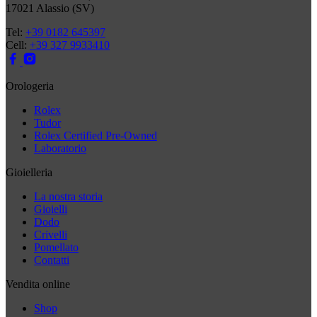
17021 Alassio (SV)
Tel:
+39 0182 645397
Cell:
+39 327 9933410
Orologeria
Rolex
Tudor
Rolex Certified Pre-Owned
Laboratorio
Gioielleria
La nostra storia
Gioielli
Dodo
Crivelli
Pomellato
Contatti
Vendita online
Shop