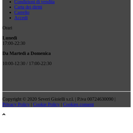
Condizioni di vendita
Carta dei diritti
Carrello
Accedi
Orari
Lunedì
17:00-22:30
Da Martedì a Domenica
10:00-12:30 / 17:00-22:30
Copyright © 2020 Severi Gioielli s.r.l. | P.iva 00724630090 |
Privacy Policy
|
Cookie Policy
|
Cookies consent