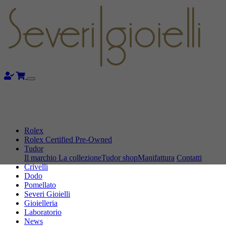
Rolex
Rolex Certified Pre-Owned
Tudor
Il marchio
La collezione
Tudor shop
Manifattura
Contatti
Crivelli
Dodo
Pomellato
Severi Gioielli
Gioielleria
Laboratorio
News