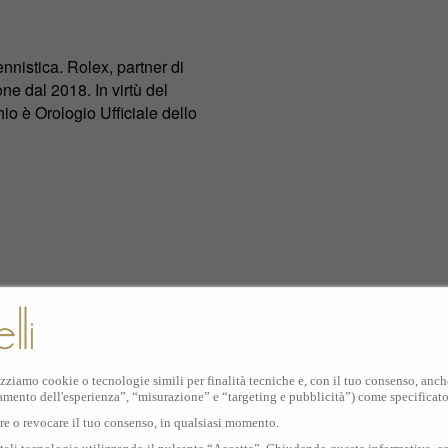
nistica. Rolex, partner di
ne dal 2018. In virtù del
io è Orologio Ufficiale dello
i campi in cemento di
ne si distingue l’Arthur
izziamo cookie o tecnologie simili per finalità tecniche e, con il tuo consenso, anche 
rande del mondo.
amento dell'esperienza”, “misurazione” e “targeting e pubblicità”) come specificat
are o revocare il tuo consenso, in qualsiasi momento.