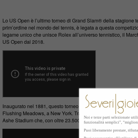
Lo US Open è l’ultimo torneo di Grand Slam® della stagione ten
prim’ordine nel mondo del tennis, è legata a questa competizio
legame unico che unisce Rolex all’universo tennistico, il March
US Open dal 2018.
Inaugurato nel 1881, questo torneo viene conteso dal 1978 su
Flushing Meadows, a New York. Tra i 17 campi della competizio
Noi e terze parti selezionate util
Ashe Stadium che, con oltre 23.500 posti a sedere, è il più g
funzionalità semplici”, “miglior
Puoi liberamente prestare, rifiut