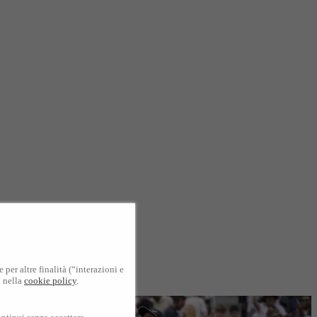
per altre finalità (“interazioni e
o nella
cookie policy
.