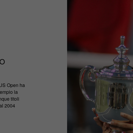
LO
o US Open ha
sempio la
que titoli
dal 2004