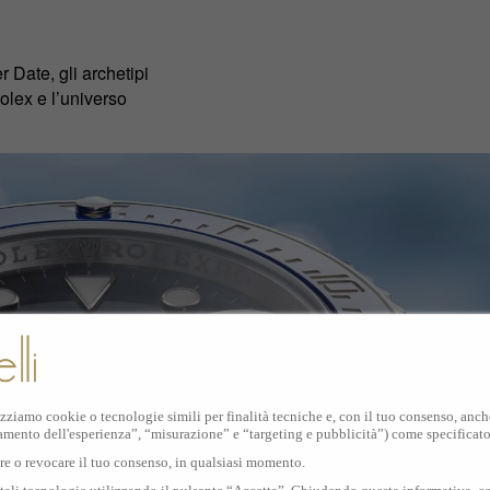
 Date, gli archetipi
olex e l’universo
izziamo cookie o tecnologie simili per finalità tecniche e, con il tuo consenso, anche 
amento dell'esperienza”, “misurazione” e “targeting e pubblicità”) come specificat
are o revocare il tuo consenso, in qualsiasi momento.