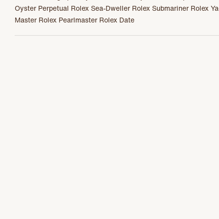
Contatti
Oyster Perpetual
Rolex Sea-Dweller
Rolex Submariner
Rolex Ya
Master
Rolex Pearlmaster
Rolex Date
Rivenditore autorizzato Rolex
Menu
Rolex Certified Pre-Owned
La nostra selezione
Rolex
Cellini
La nostra selezione