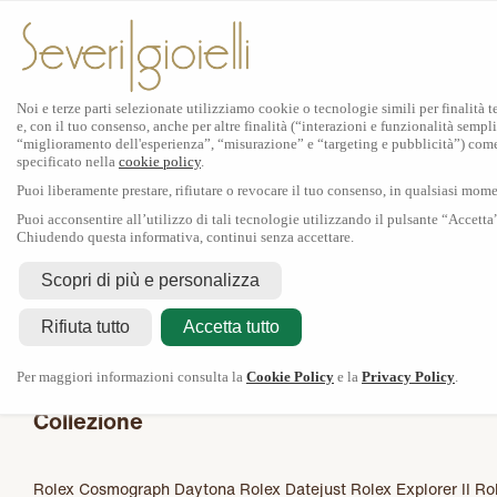
×
Filtri
Noi e terze parti selezionate utilizziamo cookie o tecnologie simili per finalità 
e, con il tuo consenso, anche per altre finalità (“interazioni e funzionalità sempli
Reset
Rolex Certified Pre-Owned da Sever
“miglioramento dell'esperienza”, “misurazione” e “targeting e pubblicità”) com
specificato nella
cookie policy
.
Gioielli
Puoi liberamente prestare, rifiutare o revocare il tuo consenso, in qualsiasi mom
La nostra selezione
Puoi acconsentire all’utilizzo di tali tecnologie utilizzando il pulsante “Accetta
Il programma
Chiudendo questa informativa, continui senza accettare.
La certificazione Rolex
Scopri di più e personalizza
Rolex
Contattaci
Rolex Certified Pre-Owned
Rifiuta tutto
Tudor
Accetta tutto
Il marchio
La collezione
Tudor shop
Manifattura
Contatti
Crivelli
Per maggiori informazioni consulta la
Cookie Policy
e la
Privacy Policy
.
Dodo
Pomellato
Collezione
Severi Gioielli
Gioielleria
Laboratorio
Rolex Cosmograph Daytona
News
Rolex Datejust
Rolex Explorer II
Ro