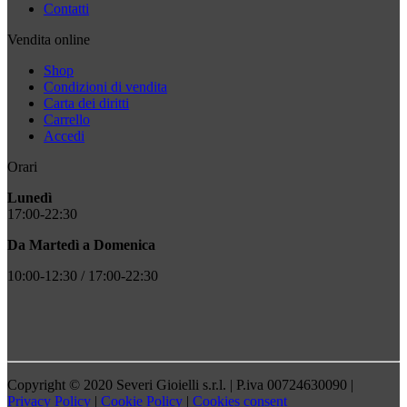
Contatti
Vendita online
Shop
Condizioni di vendita
Carta dei diritti
Carrello
Accedi
Orari
Lunedì
17:00-22:30
Da Martedì a Domenica
10:00-12:30 / 17:00-22:30
Copyright © 2020 Severi Gioielli s.r.l. | P.iva 00724630090 |
Privacy Policy
|
Cookie Policy
|
Cookies consent