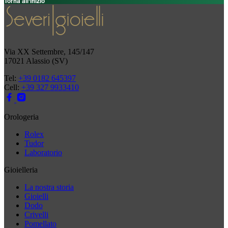
Torna all'inizio
Via XX Settembre, 145/147
17021 Alassio (SV)
Tel:
+39 0182 645397
Cell:
+39 327 9933410
Orologeria
Rolex
Tudor
Laboratorio
Gioielleria
La nostra storia
Gioielli
Dodo
Crivelli
Pomellato