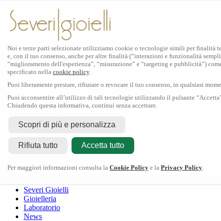
Noi e terze parti selezionate utilizziamo cookie o tecnologie simili per finalità 
e, con il tuo consenso, anche per altre finalità (“interazioni e funzionalità sempli
Scopri Rolex
“miglioramento dell'esperienza”, “misurazione” e “targeting e pubblicità”) com
specificato nella
cookie policy
.
Orologi Rolex
Puoi liberamente prestare, rifiutare o revocare il tuo consenso, in qualsiasi mom
Nuovi modelli 2026
Accessori Rolex
Puoi acconsentire all’utilizzo di tali tecnologie utilizzando il pulsante “Accetta
Chiudendo questa informativa, continui senza accettare.
L'arte dell'orologeria
Manutenzione
Scopri di più e personalizza
Rolex
Oyster Story
Rolex Certified Pre-Owned
Contattaci
Rifiuta tutto
Tudor
Accetta tutto
Il marchio
La collezione
Tudor shop
Manifattura
Contatti
Crivelli
Per maggiori informazioni consulta la
Cookie Policy
e la
Privacy Policy
.
Dodo
Pomellato
Severi Gioielli
Gioielleria
Laboratorio
News