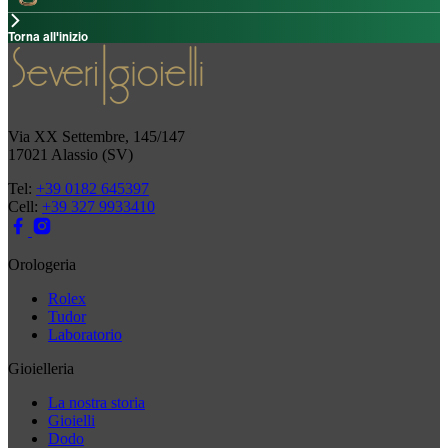
Torna all'inizio
Via XX Settembre, 145/147
17021 Alassio (SV)
Tel:
+39 0182 645397
Cell:
+39 327 9933410
Orologeria
Rolex
Tudor
Laboratorio
Gioielleria
La nostra storia
Gioielli
Dodo