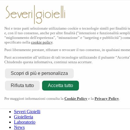
Noi e terze parti selezionate utilizziamo cookie o tecnologie simili per finalità 
e, con il tuo consenso, anche per altre finalità (“interazioni e funzionalità sempli
Scopri Rolex
“miglioramento dell'esperienza”, “misurazione” e “targeting e pubblicità”) com
specificato nella
cookie policy
.
Orologi Rolex
Puoi liberamente prestare, rifiutare o revocare il tuo consenso, in qualsiasi mom
Nuovi modelli 2026
Accessori Rolex
Puoi acconsentire all’utilizzo di tali tecnologie utilizzando il pulsante “Accetta
Chiudendo questa informativa, continui senza accettare.
L'arte dell'orologeria
Manutenzione
Scopri di più e personalizza
Rolex
Oyster Story
Rolex Certified Pre-Owned
Contattaci
Rifiuta tutto
Tudor
Accetta tutto
Il marchio
La collezione
Tudor shop
Manifattura
Contatti
Crivelli
Per maggiori informazioni consulta la
Cookie Policy
e la
Privacy Policy
.
Dodo
Pomellato
Severi Gioielli
Gioielleria
Laboratorio
News