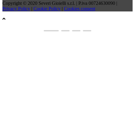
Copyright © 2020 Severi Gioielli s.r.l. | P.iva 00724630090 |
Privacy Policy
|
Cookie Policy
|
Cookies consent