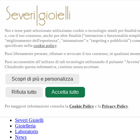
Noi e terze parti selezionate utilizziamo cookie o tecnologie simili per finalità 
e, con il tuo consenso, anche per altre finalità (“interazioni e funzionalità sempli
Scopri Rolex
“miglioramento dell'esperienza”, “misurazione” e “targeting e pubblicità”) com
specificato nella
cookie policy
.
Orologi Rolex
Puoi liberamente prestare, rifiutare o revocare il tuo consenso, in qualsiasi mom
Nuovi modelli 2026
Accessori Rolex
Puoi acconsentire all’utilizzo di tali tecnologie utilizzando il pulsante “Accetta
Chiudendo questa informativa, continui senza accettare.
L'arte dell'orologeria
Manutenzione
Scopri di più e personalizza
Rolex
Oyster Story
Rolex Certified Pre-Owned
Contattaci
Rifiuta tutto
Tudor
Accetta tutto
Il marchio
La collezione
Tudor shop
Manifattura
Contatti
Crivelli
Per maggiori informazioni consulta la
Cookie Policy
e la
Privacy Policy
.
Dodo
Pomellato
Severi Gioielli
Gioielleria
Laboratorio
News