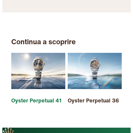
Continua a scoprire
Oys
e 
Oyster Perpetual 41
Oyster Perpetual 36