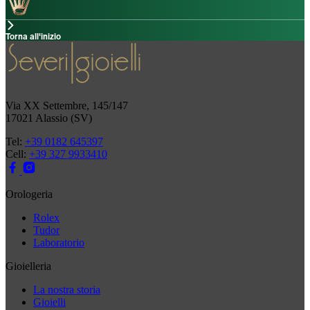
Torna all'inizio
Via XX Settembre, 145/147
17021 Alassio (SV)
Tel:
+39 0182 645397
Cell:
+39 327 9933410
Orologeria
Rolex
Tudor
Laboratorio
Gioielleria
La nostra storia
Gioielli