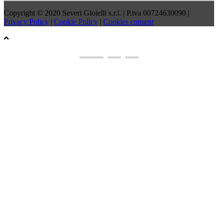
Copyright © 2020 Severi Gioielli s.r.l. | P.iva 00724630090 |
Privacy Policy
|
Cookie Policy
|
Cookies consent