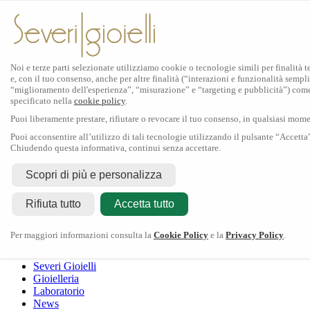
Noi e terze parti selezionate utilizziamo cookie o tecnologie simili per finalità 
e, con il tuo consenso, anche per altre finalità (“interazioni e funzionalità sempli
Scopri Rolex
“miglioramento dell'esperienza”, “misurazione” e “targeting e pubblicità”) com
specificato nella
cookie policy
.
Orologi Rolex
Puoi liberamente prestare, rifiutare o revocare il tuo consenso, in qualsiasi mom
Nuovi modelli 2026
Accessori Rolex
Puoi acconsentire all’utilizzo di tali tecnologie utilizzando il pulsante “Accetta
Chiudendo questa informativa, continui senza accettare.
L'arte dell'orologeria
Manutenzione
Scopri di più e personalizza
Rolex
Oyster Story
Rolex Certified Pre-Owned
Contattaci
Rifiuta tutto
Tudor
Accetta tutto
Il marchio
La collezione
Tudor shop
Manifattura
Contatti
Crivelli
Per maggiori informazioni consulta la
Cookie Policy
e la
Privacy Policy
.
Dodo
Pomellato
Severi Gioielli
Gioielleria
Laboratorio
News