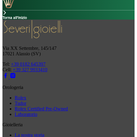
Torna all'inizio
Via XX Settembre, 145/147
17021 Alassio (SV)
Tel:
+39 0182 645397
Cell:
+39 327 9933410
Orologeria
Rolex
Tudor
Rolex Certified Pre-Owned
Laboratorio
Gioielleria
La nostra storia