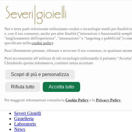
Noi e terze parti selezionate utilizziamo cookie o tecnologie simili per finalità 
e, con il tuo consenso, anche per altre finalità (“interazioni e funzionalità sempli
Scopri Rolex
“miglioramento dell'esperienza”, “misurazione” e “targeting e pubblicità”) com
specificato nella
cookie policy
.
Orologi Rolex
Puoi liberamente prestare, rifiutare o revocare il tuo consenso, in qualsiasi mom
Nuovi modelli 2026
Accessori Rolex
Puoi acconsentire all’utilizzo di tali tecnologie utilizzando il pulsante “Accetta
Chiudendo questa informativa, continui senza accettare.
L'arte dell'orologeria
Manutenzione
Scopri di più e personalizza
Rolex
Oyster Story
Rolex Certified Pre-Owned
Contattaci
Rifiuta tutto
Tudor
Accetta tutto
Il marchio
La collezione
Tudor shop
Manifattura
Contatti
Crivelli
Per maggiori informazioni consulta la
Cookie Policy
e la
Privacy Policy
.
Dodo
Pomellato
Severi Gioielli
Gioielleria
Laboratorio
News