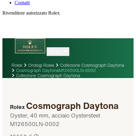
Contatti
Rivenditore autorizzato Rolex
Menu
Rolex
Orologi Rolex
Collezione Cosmograph Daytona
Cosmograph DaytonaM126500LN-0002
Collezione Cosmograph Daytona
Cosmograph Daytona
Rolex
Oyster, 40 mm, acciaio Oystersteel
M126500LN-0002