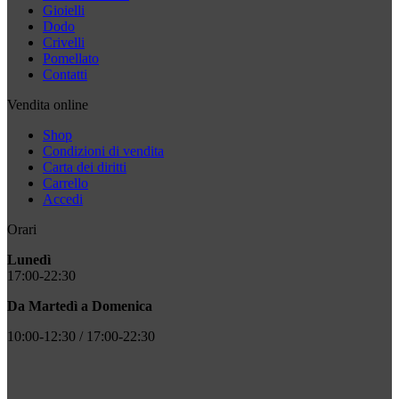
Gioielli
Dodo
Crivelli
Pomellato
Contatti
Vendita online
Shop
Condizioni di vendita
Carta dei diritti
Carrello
Accedi
Orari
Lunedì
17:00-22:30
Da Martedì a Domenica
10:00-12:30 / 17:00-22:30