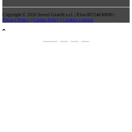
Copyright © 2020 Severi Gioielli s.r.l. | P.iva 00724630090 |
Privacy Policy
|
Cookie Policy
|
Cookies consent