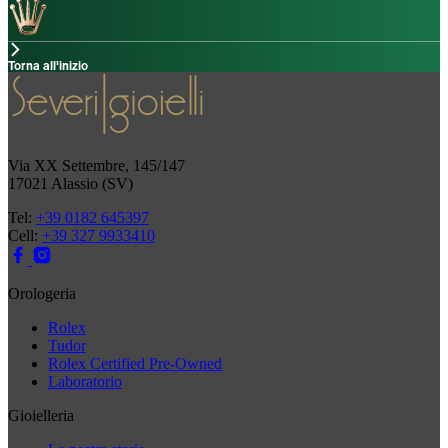
Torna all'inizio
Via XX Settembre, 145/147
17021 Alassio (SV)
Tel:
+39 0182 645397
Cell:
+39 327 9933410
Orologeria
Rolex
Tudor
Rolex Certified Pre-Owned
Laboratorio
Gioielleria