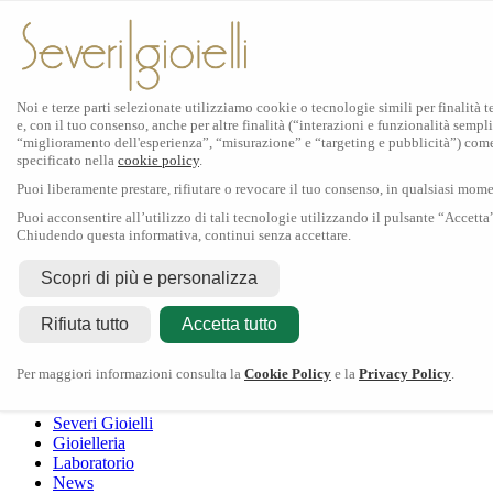
Noi e terze parti selezionate utilizziamo cookie o tecnologie simili per finalità 
e, con il tuo consenso, anche per altre finalità (“interazioni e funzionalità sempli
Scopri Rolex
“miglioramento dell'esperienza”, “misurazione” e “targeting e pubblicità”) com
specificato nella
cookie policy
.
Orologi Rolex
Puoi liberamente prestare, rifiutare o revocare il tuo consenso, in qualsiasi mom
Nuovi modelli 2026
Accessori Rolex
Puoi acconsentire all’utilizzo di tali tecnologie utilizzando il pulsante “Accetta
Chiudendo questa informativa, continui senza accettare.
L'arte dell'orologeria
Manutenzione
Scopri di più e personalizza
Rolex
Oyster Story
Rolex Certified Pre-Owned
Contattaci
Rifiuta tutto
Tudor
Accetta tutto
Il marchio
La collezione
Tudor shop
Manifattura
Contatti
Crivelli
Per maggiori informazioni consulta la
Cookie Policy
e la
Privacy Policy
.
Dodo
Pomellato
Severi Gioielli
Gioielleria
Laboratorio
News