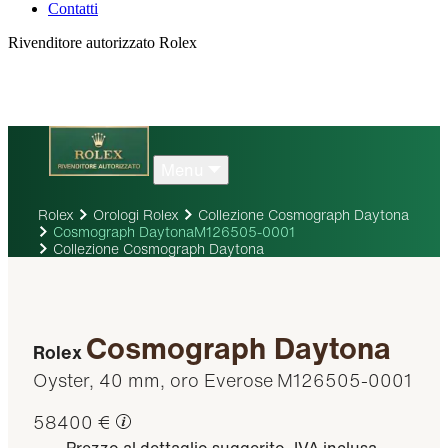
Contatti
Rivenditore autorizzato Rolex
Menu
Rolex
Orologi Rolex
Collezione Cosmograph Daytona
Cosmograph DaytonaM126505-0001
Collezione Cosmograph Daytona
Cosmograph Daytona
Rolex
Oyster, 40 mm, oro Everose
M126505-0001
58400 €
Prezzo al dettaglio suggerito, IVA inclusa.