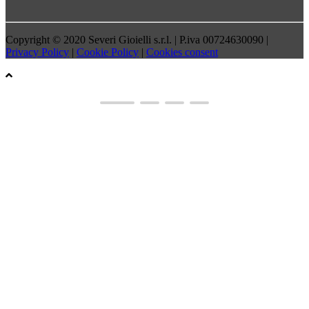
Copyright © 2020 Severi Gioielli s.r.l. | P.iva 00724630090 |
Privacy Policy
|
Cookie Policy
|
Cookies consent