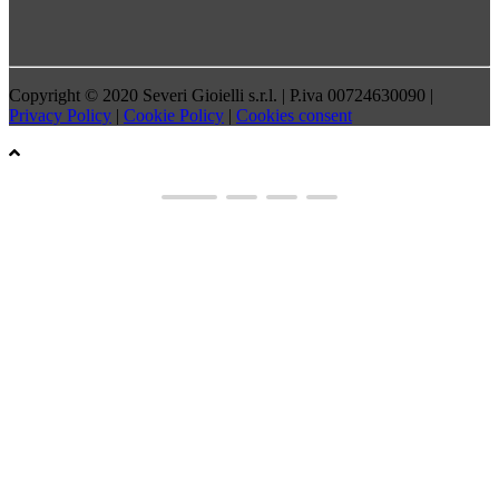
Copyright © 2020 Severi Gioielli s.r.l. | P.iva 00724630090 |
Privacy Policy
|
Cookie Policy
|
Cookies consent