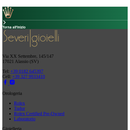
Torna all'inizio
Via XX Settembre, 145/147
17021 Alassio (SV)
Tel:
+39 0182 645397
Cell:
+39 327 9933410
Orologeria
Rolex
Tudor
Rolex Certified Pre-Owned
Laboratorio
Gioielleria