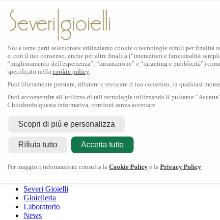
Noi e terze parti selezionate utilizziamo cookie o tecnologie simili per finalità 
e, con il tuo consenso, anche per altre finalità (“interazioni e funzionalità sempli
Scopri Rolex
“miglioramento dell'esperienza”, “misurazione” e “targeting e pubblicità”) com
specificato nella
cookie policy
.
Orologi Rolex
Puoi liberamente prestare, rifiutare o revocare il tuo consenso, in qualsiasi mom
Nuovi modelli 2026
Accessori Rolex
Puoi acconsentire all’utilizzo di tali tecnologie utilizzando il pulsante “Accetta
Chiudendo questa informativa, continui senza accettare.
L'arte dell'orologeria
Manutenzione
Scopri di più e personalizza
Rolex
Oyster Story
Rolex Certified Pre-Owned
Contattaci
Rifiuta tutto
Tudor
Accetta tutto
Il marchio
La collezione
Tudor shop
Manifattura
Contatti
Crivelli
Per maggiori informazioni consulta la
Cookie Policy
e la
Privacy Policy
.
Dodo
Pomellato
Severi Gioielli
Gioielleria
Laboratorio
News