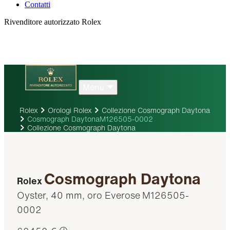
Contatti
Rivenditore autorizzato Rolex
Menu
Rolex
Orologi Rolex
Collezione Cosmograph Daytona
Cosmograph DaytonaM126505-0002
Collezione Cosmograph Daytona
Cosmograph Daytona
Rolex
Oyster, 40 mm, oro Everose
M126505-
0002