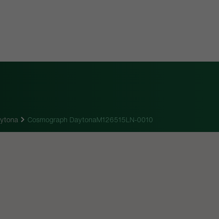
aytona
Cosmograph DaytonaM126515LN-0010