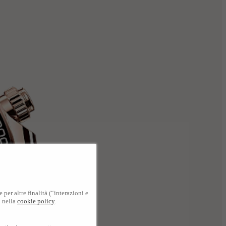
per altre finalità (“interazioni e
o nella
cookie policy
.