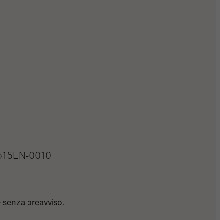
515LN-0010
e senza preavviso.