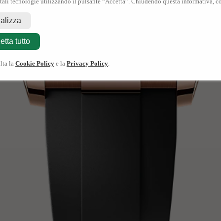
 tali tecnologie utilizzando il pulsante “Accetta”. Chiudendo questa informativa, co
nalizza
etta tutto
lta la
Cookie Policy
e la
Privacy Policy
.