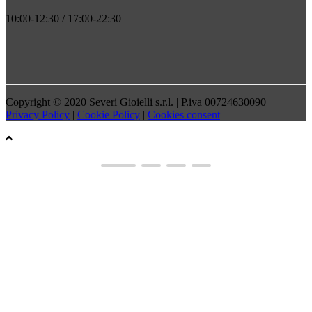
10:00-12:30 / 17:00-22:30
Copyright © 2020 Severi Gioielli s.r.l. | P.iva 00724630090 |
Privacy Policy
|
Cookie Policy
|
Cookies consent