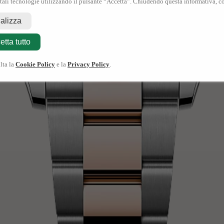
 tali tecnologie utilizzando il pulsante “Accetta”. Chiudendo questa informativa, co
nalizza
etta tutto
lta la
Cookie Policy
e la
Privacy Policy
.