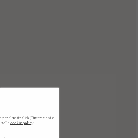
per altre finalità (“interazioni e
o nella
cookie policy
.