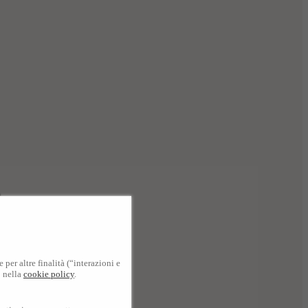
per altre finalità (“interazioni e
o nella
cookie policy
.