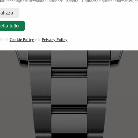
 tali tecnologie utilizzando il pulsante “Accetta”. Chiudendo questa informativa, co
nalizza
etta tutto
lta la
Cookie Policy
e la
Privacy Policy
.