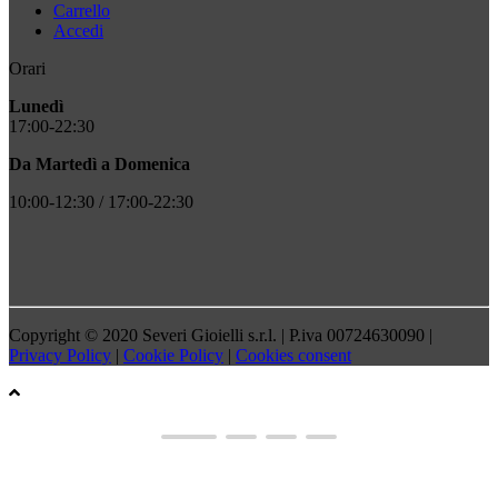
Carrello
Accedi
Orari
Lunedì
17:00-22:30
Da Martedì a Domenica
10:00-12:30 / 17:00-22:30
Copyright © 2020 Severi Gioielli s.r.l. | P.iva 00724630090 |
Privacy Policy
|
Cookie Policy
|
Cookies consent