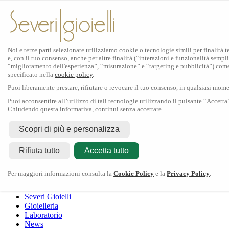
Noi e terze parti selezionate utilizziamo cookie o tecnologie simili per finalità 
e, con il tuo consenso, anche per altre finalità (“interazioni e funzionalità sempli
Scopri Rolex
“miglioramento dell'esperienza”, “misurazione” e “targeting e pubblicità”) com
specificato nella
cookie policy
.
Orologi Rolex
Puoi liberamente prestare, rifiutare o revocare il tuo consenso, in qualsiasi mom
Nuovi modelli 2026
Accessori Rolex
Puoi acconsentire all’utilizzo di tali tecnologie utilizzando il pulsante “Accetta
Chiudendo questa informativa, continui senza accettare.
L'arte dell'orologeria
Manutenzione
Scopri di più e personalizza
Rolex
Oyster Story
Rolex Certified Pre-Owned
Contattaci
Rifiuta tutto
Tudor
Accetta tutto
Il marchio
La collezione
Tudor shop
Manifattura
Contatti
Crivelli
Per maggiori informazioni consulta la
Cookie Policy
e la
Privacy Policy
.
Dodo
Pomellato
Severi Gioielli
Gioielleria
Laboratorio
News