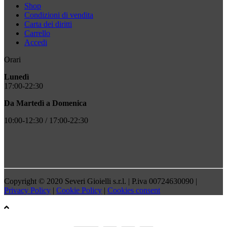
Shop
Condizioni di vendita
Carta dei diritti
Carrello
Accedi
Orari
Lunedì
17:00-22:30
Da Martedì a Domenica
10:00-12:30 / 17:00-22:30
Copyright © 2020 Severi Gioielli s.r.l. | P.iva 00724630090 |
Privacy Policy
|
Cookie Policy
|
Cookies consent