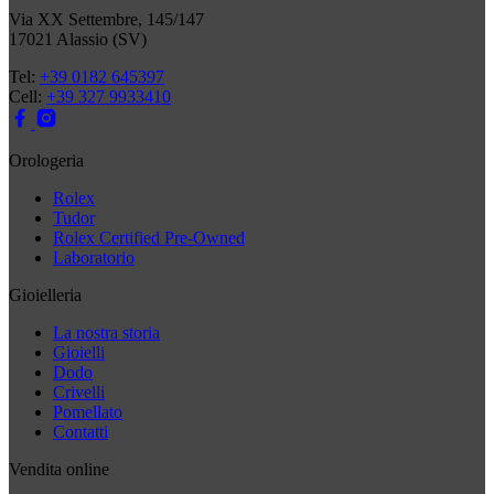
Via XX Settembre, 145/147
17021 Alassio (SV)
Tel:
+39 0182 645397
Cell:
+39 327 9933410
Orologeria
Rolex
Tudor
Rolex Certified Pre-Owned
Laboratorio
Gioielleria
La nostra storia
Gioielli
Dodo
Crivelli
Pomellato
Contatti
Vendita online