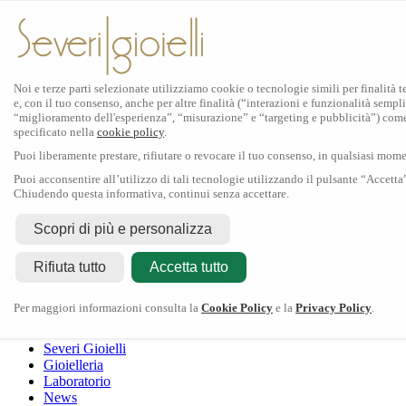
Noi e terze parti selezionate utilizziamo cookie o tecnologie simili per finalità 
e, con il tuo consenso, anche per altre finalità (“interazioni e funzionalità sempli
Scopri Rolex
“miglioramento dell'esperienza”, “misurazione” e “targeting e pubblicità”) com
specificato nella
cookie policy
.
Orologi Rolex
Puoi liberamente prestare, rifiutare o revocare il tuo consenso, in qualsiasi mom
Nuovi modelli 2026
Accessori Rolex
Puoi acconsentire all’utilizzo di tali tecnologie utilizzando il pulsante “Accetta
Chiudendo questa informativa, continui senza accettare.
L'arte dell'orologeria
Manutenzione
Scopri di più e personalizza
Rolex
Oyster Story
Rolex Certified Pre-Owned
Contattaci
Rifiuta tutto
Tudor
Accetta tutto
Il marchio
La collezione
Tudor shop
Manifattura
Contatti
Crivelli
Per maggiori informazioni consulta la
Cookie Policy
e la
Privacy Policy
.
Dodo
Pomellato
Severi Gioielli
Gioielleria
Laboratorio
News