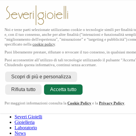
Noi e terze parti selezionate utilizziamo cookie o tecnologie simili per finalità 
e, con il tuo consenso, anche per altre finalità (“interazioni e funzionalità sempli
Scopri Rolex
“miglioramento dell'esperienza”, “misurazione” e “targeting e pubblicità”) com
specificato nella
cookie policy
.
Orologi Rolex
Puoi liberamente prestare, rifiutare o revocare il tuo consenso, in qualsiasi mom
Nuovi modelli 2026
Accessori Rolex
Puoi acconsentire all’utilizzo di tali tecnologie utilizzando il pulsante “Accetta
Chiudendo questa informativa, continui senza accettare.
L'arte dell'orologeria
Manutenzione
Scopri di più e personalizza
Rolex
Oyster Story
Rolex Certified Pre-Owned
Contattaci
Rifiuta tutto
Tudor
Accetta tutto
Il marchio
La collezione
Tudor shop
Manifattura
Contatti
Crivelli
Per maggiori informazioni consulta la
Cookie Policy
e la
Privacy Policy
.
Dodo
Pomellato
Severi Gioielli
Gioielleria
Laboratorio
News