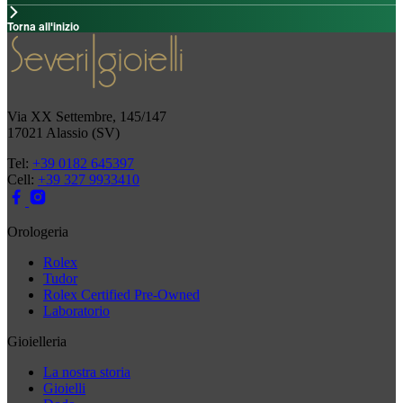
Torna all'inizio
Via XX Settembre, 145/147
17021 Alassio (SV)
Tel:
+39 0182 645397
Cell:
+39 327 9933410
Orologeria
Rolex
Tudor
Rolex Certified Pre-Owned
Laboratorio
Gioielleria
La nostra storia
Gioielli