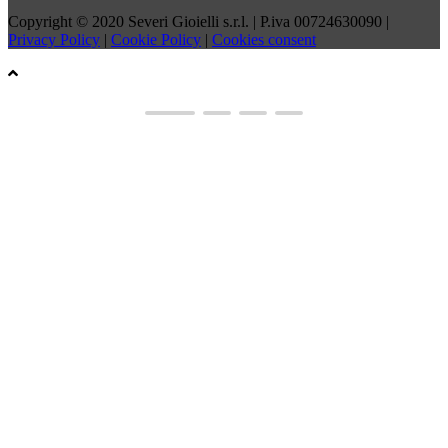
Copyright © 2020 Severi Gioielli s.r.l. | P.iva 00724630090 |
Privacy Policy
|
Cookie Policy
|
Cookies consent