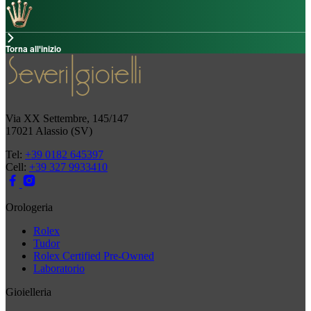
Torna all'inizio
Via XX Settembre, 145/147
17021 Alassio (SV)
Tel:
+39 0182 645397
Cell:
+39 327 9933410
Orologeria
Rolex
Tudor
Rolex Certified Pre-Owned
Laboratorio
Gioielleria