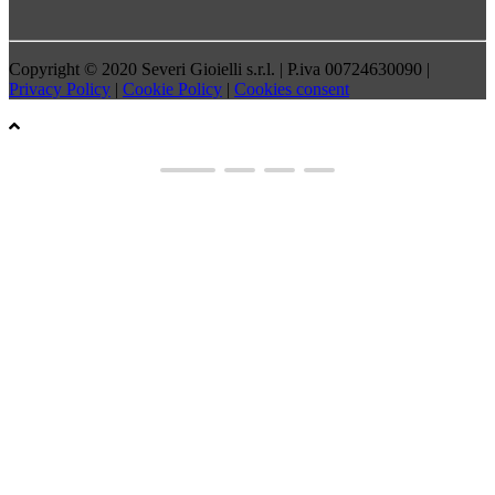
Copyright © 2020 Severi Gioielli s.r.l. | P.iva 00724630090 |
Privacy Policy
|
Cookie Policy
|
Cookies consent