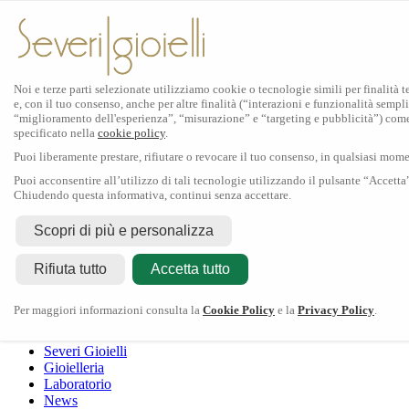
Noi e terze parti selezionate utilizziamo cookie o tecnologie simili per finalità 
e, con il tuo consenso, anche per altre finalità (“interazioni e funzionalità sempli
Scopri Rolex
“miglioramento dell'esperienza”, “misurazione” e “targeting e pubblicità”) com
specificato nella
cookie policy
.
Orologi Rolex
Puoi liberamente prestare, rifiutare o revocare il tuo consenso, in qualsiasi mom
Nuovi modelli 2026
Accessori Rolex
Puoi acconsentire all’utilizzo di tali tecnologie utilizzando il pulsante “Accetta
Chiudendo questa informativa, continui senza accettare.
L'arte dell'orologeria
Manutenzione
Scopri di più e personalizza
Rolex
Oyster Story
Rolex Certified Pre-Owned
Contattaci
Rifiuta tutto
Tudor
Accetta tutto
Il marchio
La collezione
Tudor shop
Manifattura
Contatti
Crivelli
Per maggiori informazioni consulta la
Cookie Policy
e la
Privacy Policy
.
Dodo
Pomellato
Severi Gioielli
Gioielleria
Laboratorio
News