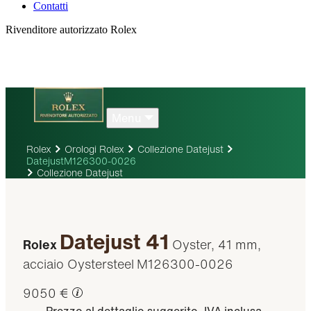
Contatti
Rivenditore autorizzato Rolex
Menu
Rolex
Orologi Rolex
Collezione Datejust
DatejustM126300-0026
Collezione Datejust
Datejust 41
Rolex
Oyster, 41 mm,
acciaio Oystersteel
M126300-0026
9050 €
Prezzo al dettaglio suggerito, IVA inclusa.