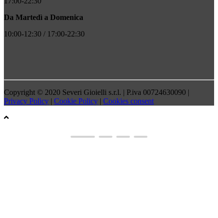
17:00-22:30
Da Martedì a Domenica
10:00-12:30 / 17:00-22:30
Copyright © 2020 Severi Gioielli s.r.l. | P.iva 00724630090 |
Privacy Policy
|
Cookie Policy
|
Cookies consent