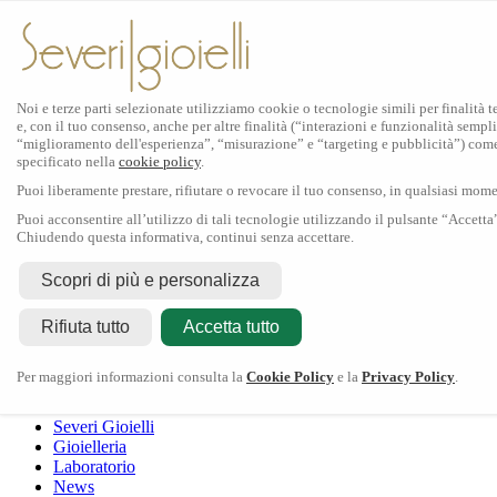
Noi e terze parti selezionate utilizziamo cookie o tecnologie simili per finalità 
e, con il tuo consenso, anche per altre finalità (“interazioni e funzionalità sempli
Scopri Rolex
“miglioramento dell'esperienza”, “misurazione” e “targeting e pubblicità”) com
specificato nella
cookie policy
.
Orologi Rolex
Puoi liberamente prestare, rifiutare o revocare il tuo consenso, in qualsiasi mom
Nuovi modelli 2026
Accessori Rolex
Puoi acconsentire all’utilizzo di tali tecnologie utilizzando il pulsante “Accetta
Chiudendo questa informativa, continui senza accettare.
L'arte dell'orologeria
Manutenzione
Scopri di più e personalizza
Rolex
Oyster Story
Rolex Certified Pre-Owned
Contattaci
Rifiuta tutto
Tudor
Accetta tutto
Il marchio
La collezione
Tudor shop
Manifattura
Contatti
Crivelli
Per maggiori informazioni consulta la
Cookie Policy
e la
Privacy Policy
.
Dodo
Pomellato
Severi Gioielli
Gioielleria
Laboratorio
News