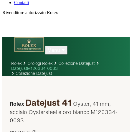
Contatti
Rivenditore autorizzato Rolex
Menu
Rolex
Orologi Rolex
Collezione Datejust
DatejustM126334-0033
Collezione Datejust
Datejust 41
Rolex
Oyster, 41 mm,
acciaio Oystersteel e oro bianco
M126334-
0033