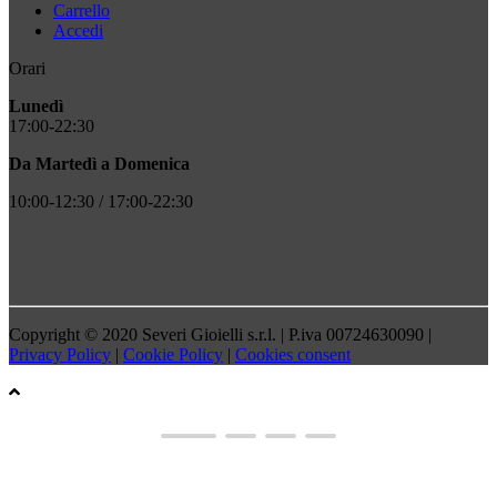
Carrello
Accedi
Orari
Lunedì
17:00-22:30
Da Martedì a Domenica
10:00-12:30 / 17:00-22:30
Copyright © 2020 Severi Gioielli s.r.l. | P.iva 00724630090 |
Privacy Policy
|
Cookie Policy
|
Cookies consent