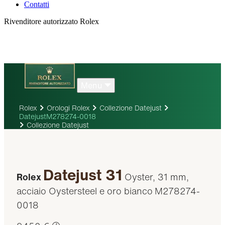
Contatti
Rivenditore autorizzato Rolex
Menu
Rolex
Orologi Rolex
Collezione Datejust
DatejustM278274-0018
Collezione Datejust
Datejust 31
Rolex
Oyster, 31 mm,
acciaio Oystersteel e oro bianco
M278274-
0018