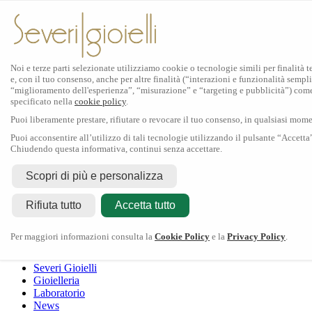
Noi e terze parti selezionate utilizziamo cookie o tecnologie simili per finalità 
e, con il tuo consenso, anche per altre finalità (“interazioni e funzionalità sempli
Scopri Rolex
“miglioramento dell'esperienza”, “misurazione” e “targeting e pubblicità”) com
specificato nella
cookie policy
.
Orologi Rolex
Puoi liberamente prestare, rifiutare o revocare il tuo consenso, in qualsiasi mom
Nuovi modelli 2026
Accessori Rolex
Puoi acconsentire all’utilizzo di tali tecnologie utilizzando il pulsante “Accetta
Chiudendo questa informativa, continui senza accettare.
L'arte dell'orologeria
Manutenzione
Scopri di più e personalizza
Rolex
Oyster Story
Rolex Certified Pre-Owned
Contattaci
Rifiuta tutto
Tudor
Accetta tutto
Il marchio
La collezione
Tudor shop
Manifattura
Contatti
Crivelli
Per maggiori informazioni consulta la
Cookie Policy
e la
Privacy Policy
.
Dodo
Pomellato
Severi Gioielli
Gioielleria
Laboratorio
News