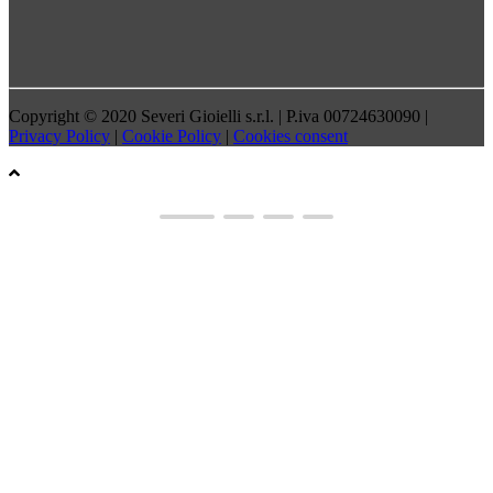
Copyright © 2020 Severi Gioielli s.r.l. | P.iva 00724630090 |
Privacy Policy
|
Cookie Policy
|
Cookies consent