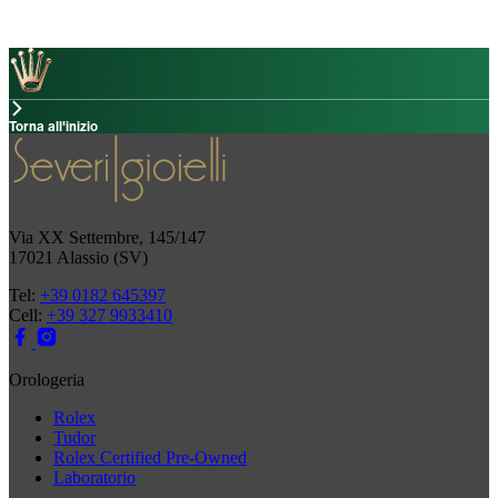
Torna all'inizio
Via XX Settembre, 145/147
17021 Alassio (SV)
Tel:
+39 0182 645397
Cell:
+39 327 9933410
Orologeria
Rolex
Tudor
Rolex Certified Pre-Owned
Laboratorio