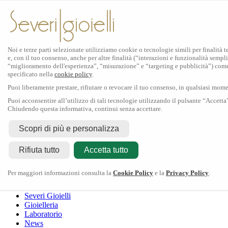
Noi e terze parti selezionate utilizziamo cookie o tecnologie simili per finalità 
e, con il tuo consenso, anche per altre finalità (“interazioni e funzionalità sempli
Scopri Rolex
“miglioramento dell'esperienza”, “misurazione” e “targeting e pubblicità”) com
specificato nella
cookie policy
.
Orologi Rolex
Puoi liberamente prestare, rifiutare o revocare il tuo consenso, in qualsiasi mom
Nuovi modelli 2026
Accessori Rolex
Puoi acconsentire all’utilizzo di tali tecnologie utilizzando il pulsante “Accetta
Chiudendo questa informativa, continui senza accettare.
L'arte dell'orologeria
Manutenzione
Scopri di più e personalizza
Rolex
Oyster Story
Rolex Certified Pre-Owned
Contattaci
Rifiuta tutto
Tudor
Accetta tutto
Il marchio
La collezione
Tudor shop
Manifattura
Contatti
Crivelli
Per maggiori informazioni consulta la
Cookie Policy
e la
Privacy Policy
.
Dodo
Pomellato
Severi Gioielli
Gioielleria
Laboratorio
News