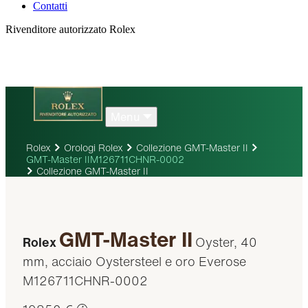
Contatti
Rivenditore autorizzato Rolex
Menu
Rolex
Orologi Rolex
Collezione GMT-Master II
GMT-Master IIM126711CHNR-0002
Collezione GMT-Master II
GMT-Master II
Rolex
Oyster, 40
mm, acciaio Oystersteel e oro Everose
M126711CHNR-0002