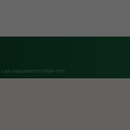
Lady-DatejustM279139RBR-0011