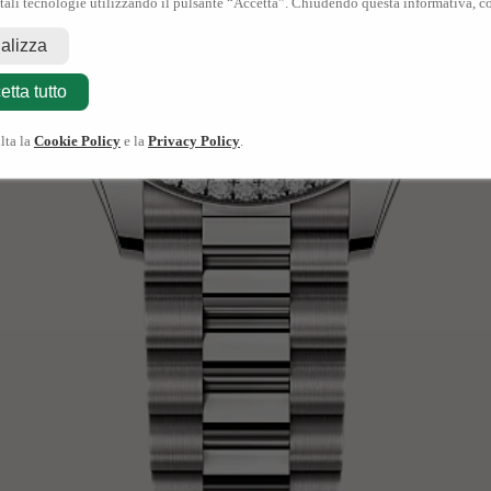
 tali tecnologie utilizzando il pulsante “Accetta”. Chiudendo questa informativa, co
nalizza
etta tutto
lta la
Cookie Policy
e la
Privacy Policy
.