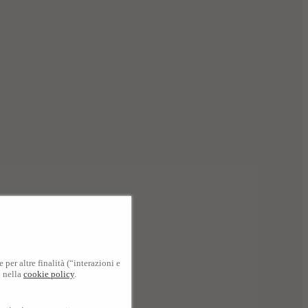
per altre finalità (“interazioni e
o nella
cookie policy
.