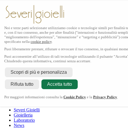
Noi e terze parti selezionate utilizziamo cookie o tecnologie simili per finalità 
e, con il tuo consenso, anche per altre finalità (“interazioni e funzionalità sempli
Scopri Rolex
“miglioramento dell'esperienza”, “misurazione” e “targeting e pubblicità”) com
specificato nella
cookie policy
.
Orologi Rolex
Puoi liberamente prestare, rifiutare o revocare il tuo consenso, in qualsiasi mom
Nuovi modelli 2026
Accessori Rolex
Puoi acconsentire all’utilizzo di tali tecnologie utilizzando il pulsante “Accetta
Chiudendo questa informativa, continui senza accettare.
L'arte dell'orologeria
Manutenzione
Scopri di più e personalizza
Rolex
Oyster Story
Rolex Certified Pre-Owned
Contattaci
Rifiuta tutto
Tudor
Accetta tutto
Il marchio
La collezione
Tudor shop
Manifattura
Contatti
Crivelli
Per maggiori informazioni consulta la
Cookie Policy
e la
Privacy Policy
.
Dodo
Pomellato
Severi Gioielli
Gioielleria
Laboratorio
News