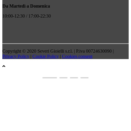
Da Martedì a Domenica
10:00-12:30 / 17:00-22:30
Copyright © 2020 Severi Gioielli s.r.l. | P.iva 00724630090 |
Privacy Policy
|
Cookie Policy
|
Cookies consent