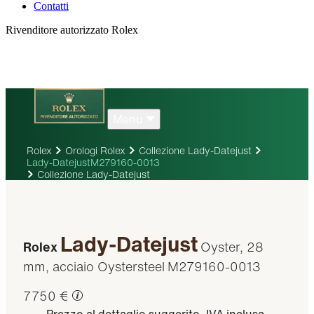
Contatti
Rivenditore autorizzato Rolex
Menu
Rolex
Orologi Rolex
Collezione Lady-Datejust
Lady-DatejustM279160-0013
Collezione Lady-Datejust
Lady-Datejust
Rolex
Oyster, 28
mm, acciaio Oystersteel
M279160-0013
7750 €
Prezzo al dettaglio suggerito, IVA inclusa.