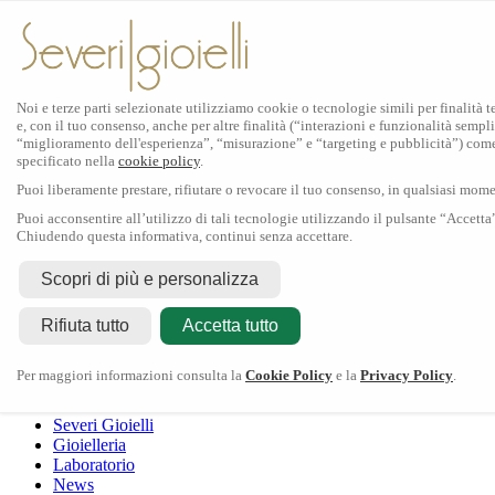
Noi e terze parti selezionate utilizziamo cookie o tecnologie simili per finalità 
e, con il tuo consenso, anche per altre finalità (“interazioni e funzionalità sempli
Scopri Rolex
“miglioramento dell'esperienza”, “misurazione” e “targeting e pubblicità”) com
specificato nella
cookie policy
.
Orologi Rolex
Puoi liberamente prestare, rifiutare o revocare il tuo consenso, in qualsiasi mom
Nuovi modelli 2026
Accessori Rolex
Puoi acconsentire all’utilizzo di tali tecnologie utilizzando il pulsante “Accetta
Chiudendo questa informativa, continui senza accettare.
L'arte dell'orologeria
Manutenzione
Scopri di più e personalizza
Rolex
Oyster Story
Rolex Certified Pre-Owned
Contattaci
Rifiuta tutto
Tudor
Accetta tutto
Il marchio
La collezione
Tudor shop
Manifattura
Contatti
Crivelli
Per maggiori informazioni consulta la
Cookie Policy
e la
Privacy Policy
.
Dodo
Pomellato
Severi Gioielli
Gioielleria
Laboratorio
News