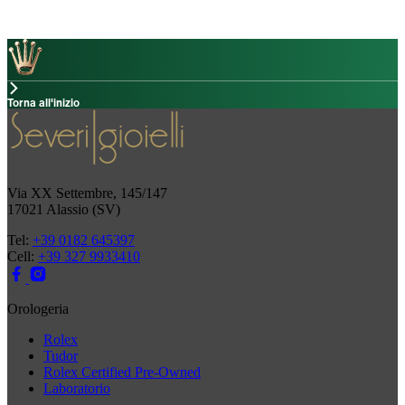
Torna all'inizio
Via XX Settembre, 145/147
17021 Alassio (SV)
Tel:
+39 0182 645397
Cell:
+39 327 9933410
Orologeria
Rolex
Tudor
Rolex Certified Pre-Owned
Laboratorio