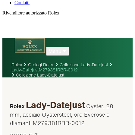
Contatti
Rivenditore autorizzato Rolex
Menu
Rolex
Orologi Rolex
Collezione Lady-Datejust
Lady-DatejustM279381RBR-0012
Collezione Lady-Datejust
Lady-Datejust
Rolex
Oyster, 28
mm, acciaio Oystersteel, oro Everose e
diamanti
M279381RBR-0012