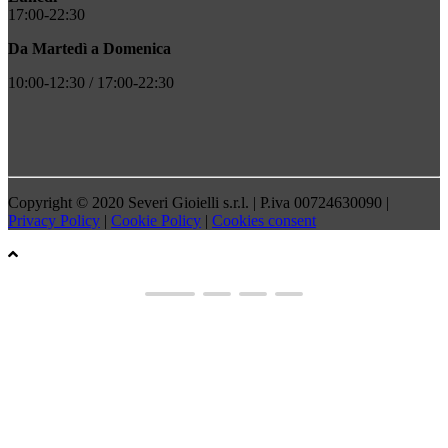
17:00-22:30
Da Martedì a Domenica
10:00-12:30 / 17:00-22:30
Copyright © 2020 Severi Gioielli s.r.l. | P.iva 00724630090 |
Privacy Policy
|
Cookie Policy
|
Cookies consent