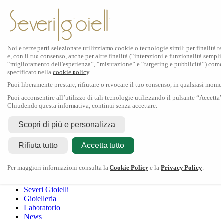
Noi e terze parti selezionate utilizziamo cookie o tecnologie simili per finalità 
e, con il tuo consenso, anche per altre finalità (“interazioni e funzionalità sempli
Scopri Rolex
“miglioramento dell'esperienza”, “misurazione” e “targeting e pubblicità”) com
specificato nella
cookie policy
.
Orologi Rolex
Puoi liberamente prestare, rifiutare o revocare il tuo consenso, in qualsiasi mom
Nuovi modelli 2026
Accessori Rolex
Puoi acconsentire all’utilizzo di tali tecnologie utilizzando il pulsante “Accetta
Chiudendo questa informativa, continui senza accettare.
L'arte dell'orologeria
Manutenzione
Scopri di più e personalizza
Rolex
Oyster Story
Rolex Certified Pre-Owned
Contattaci
Rifiuta tutto
Tudor
Accetta tutto
Il marchio
La collezione
Tudor shop
Manifattura
Contatti
Crivelli
Per maggiori informazioni consulta la
Cookie Policy
e la
Privacy Policy
.
Dodo
Pomellato
Severi Gioielli
Gioielleria
Laboratorio
News