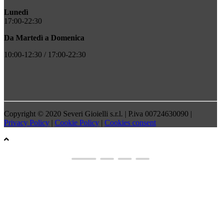
Lunedì
17:00-22:30
Da Martedì a Domenica
10:00-12:30 / 17:00-22:30
Copyright © 2020 Severi Gioielli s.r.l. | P.iva 00724630090 |
Privacy Policy
|
Cookie Policy
|
Cookies consent