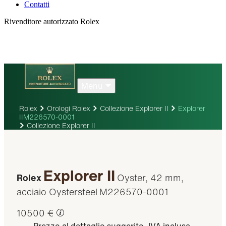
Contatti
Rivenditore autorizzato Rolex
Menu
Rolex
Orologi Rolex
Collezione Explorer II
Explorer
IIM226570-0001
Collezione Explorer II
Explorer II
Rolex
Oyster, 42 mm,
acciaio Oystersteel
M226570-0001
10500 €
Prezzo al dettaglio suggerito, IVA inclusa.