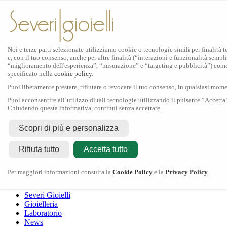
Noi e terze parti selezionate utilizziamo cookie o tecnologie simili per finalità 
e, con il tuo consenso, anche per altre finalità (“interazioni e funzionalità sempli
Scopri Rolex
“miglioramento dell'esperienza”, “misurazione” e “targeting e pubblicità”) com
specificato nella
cookie policy
.
Orologi Rolex
Puoi liberamente prestare, rifiutare o revocare il tuo consenso, in qualsiasi mom
Nuovi modelli 2026
Accessori Rolex
Puoi acconsentire all’utilizzo di tali tecnologie utilizzando il pulsante “Accetta
Chiudendo questa informativa, continui senza accettare.
L'arte dell'orologeria
Manutenzione
Scopri di più e personalizza
Rolex
Oyster Story
Rolex Certified Pre-Owned
Contattaci
Rifiuta tutto
Tudor
Accetta tutto
Il marchio
La collezione
Tudor shop
Manifattura
Contatti
Crivelli
Per maggiori informazioni consulta la
Cookie Policy
e la
Privacy Policy
.
Dodo
Pomellato
Severi Gioielli
Gioielleria
Laboratorio
News