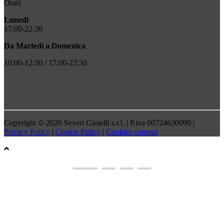
Orari
Lunedì
17:00-22:30
Da Martedì a Domenica
10:00-12:30 / 17:00-22:30
Copyright © 2020 Severi Gioielli s.r.l. | P.iva 00724630090 |
Privacy Policy
|
Cookie Policy
|
Cookies consent