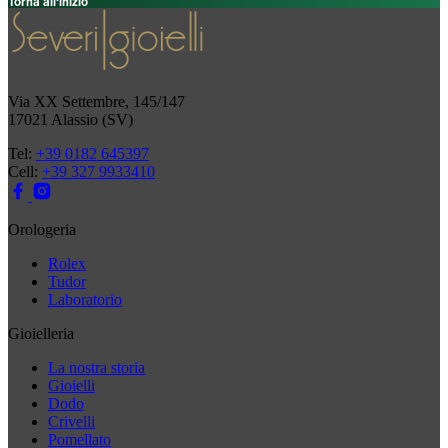
Torna all'inizio
Via XX Settembre, 145/147
17021 Alassio (SV)
Tel:
+39 0182 645397
Cell:
+39 327 9933410
Orologeria
Rolex
Tudor
Laboratorio
Gioielleria
La nostra storia
Gioielli
Dodo
Crivelli
Pomellato