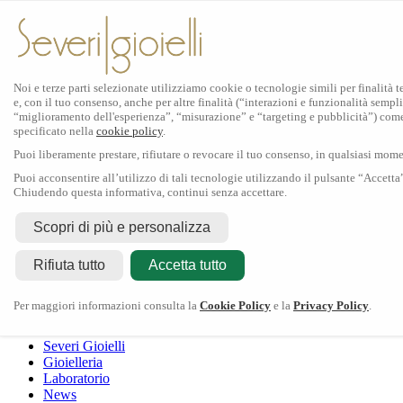
Noi e terze parti selezionate utilizziamo cookie o tecnologie simili per finalità 
e, con il tuo consenso, anche per altre finalità (“interazioni e funzionalità sempli
Scopri Rolex
“miglioramento dell'esperienza”, “misurazione” e “targeting e pubblicità”) com
specificato nella
cookie policy
.
Orologi Rolex
Puoi liberamente prestare, rifiutare o revocare il tuo consenso, in qualsiasi mom
Nuovi modelli 2026
Accessori Rolex
Puoi acconsentire all’utilizzo di tali tecnologie utilizzando il pulsante “Accetta
Chiudendo questa informativa, continui senza accettare.
L'arte dell'orologeria
Manutenzione
Scopri di più e personalizza
Rolex
Oyster Story
Rolex Certified Pre-Owned
Contattaci
Rifiuta tutto
Tudor
Accetta tutto
Il marchio
La collezione
Tudor shop
Manifattura
Contatti
Crivelli
Per maggiori informazioni consulta la
Cookie Policy
e la
Privacy Policy
.
Dodo
Pomellato
Severi Gioielli
Gioielleria
Laboratorio
News