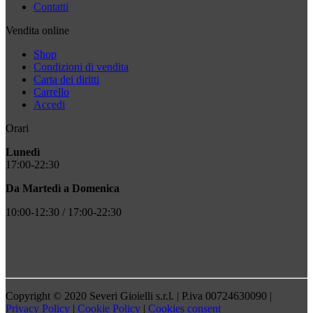
Contatti
Vendita online
Shop
Condizioni di vendita
Carta dei diritti
Carrello
Accedi
Orari
Lunedì
17:00-22:30
Da Martedì a Domenica
10:00-12:30 / 17:00-22:30
Copyright © 2020 Severi Gioielli s.r.l. | P.iva 00724630090 |
Privacy Policy
|
Cookie Policy
|
Cookies consent