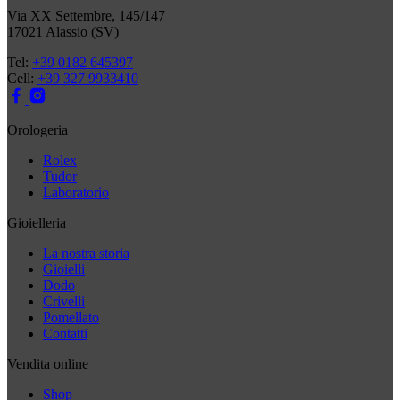
Via XX Settembre, 145/147
17021 Alassio (SV)
Tel:
+39 0182 645397
Cell:
+39 327 9933410
Orologeria
Rolex
Tudor
Laboratorio
Gioielleria
La nostra storia
Gioielli
Dodo
Crivelli
Pomellato
Contatti
Vendita online
Shop