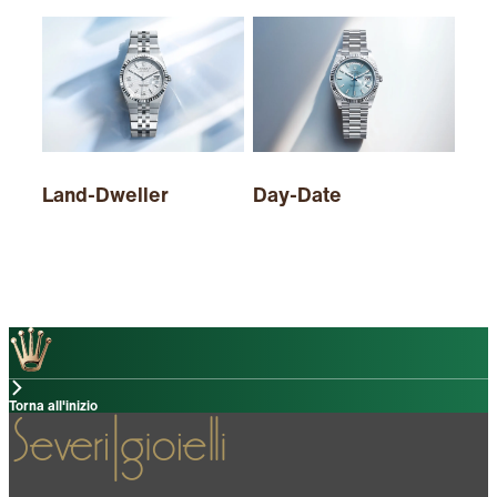
Land-Dweller
Day-Date
Sky
Torna all'inizio