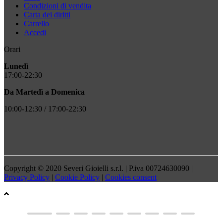
Condizioni di vendita
Carta dei diritti
Carrello
Accedi
Orari
Lunedì
17:00-22:30
Da Martedì a Domenica
10:00-12:30 / 17:00-22:30
Copyright © 2020 Severi Gioielli s.r.l. | P.iva 00724630090 |
Privacy Policy
|
Cookie Policy
|
Cookies consent