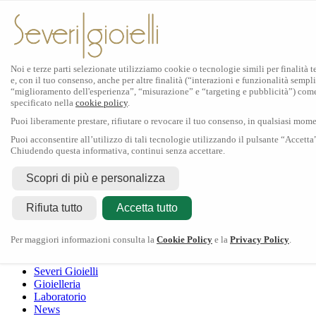
Noi e terze parti selezionate utilizziamo cookie o tecnologie simili per finalità 
e, con il tuo consenso, anche per altre finalità (“interazioni e funzionalità sempli
Scopri Rolex
“miglioramento dell'esperienza”, “misurazione” e “targeting e pubblicità”) com
specificato nella
cookie policy
.
Orologi Rolex
Puoi liberamente prestare, rifiutare o revocare il tuo consenso, in qualsiasi mom
Nuovi modelli 2026
Accessori Rolex
Puoi acconsentire all’utilizzo di tali tecnologie utilizzando il pulsante “Accetta
Chiudendo questa informativa, continui senza accettare.
L'arte dell'orologeria
Manutenzione
Scopri di più e personalizza
Rolex
Oyster Story
Rolex Certified Pre-Owned
Contattaci
Rifiuta tutto
Tudor
Accetta tutto
Il marchio
La collezione
Tudor shop
Manifattura
Contatti
Crivelli
Per maggiori informazioni consulta la
Cookie Policy
e la
Privacy Policy
.
Dodo
Pomellato
Severi Gioielli
Gioielleria
Laboratorio
News