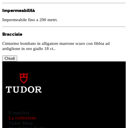
Impermeabilità
Impermeabile fino a 200 metri.
Bracciale
Cinturino bombato in alligatore marrone scuro con fibbia ad
ardiglione in oro giallo 18 ct..
Chiudi
Il marchio
La collezione
Tudor Shop