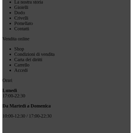
La nostra storia
Gioielli
Dodo
Crivelli
Pomellato
Contatti
Vendita online
Shop
Condizioni di vendita
Carta dei diritti
Carrello
Accedi
Orari
Lunedì
17:00-22:30
Da Martedì a Domenica
10:00-12:30 / 17:00-22:30