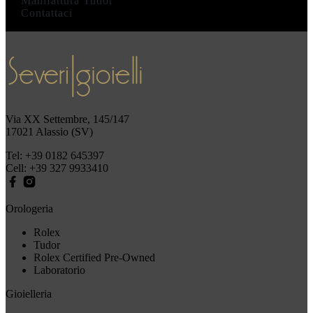
Manifattura Tudor
Contattaci
Via XX Settembre, 145/147
17021 Alassio (SV)
Tel:
+39 0182 645397
Cell:
+39 327 9933410
Orologeria
Rolex
Tudor
Rolex Certified Pre-Owned
Laboratorio
Gioielleria