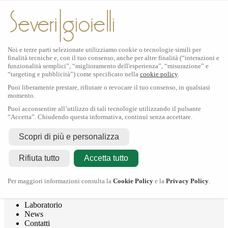
Noi e terze parti selezionate utilizziamo cookie o tecnologie simili per
finalità tecniche e, con il tuo consenso, anche per altre finalità (“interazioni e
funzionalità semplici”, “miglioramento dell'esperienza”, “misurazione” e
“targeting e pubblicità”) come specificato nella
cookie policy
.
Puoi liberamente prestare, rifiutare o revocare il tuo consenso, in qualsiasi
momento.
Puoi acconsentire all’utilizzo di tali tecnologie utilizzando il pulsante
“Accetta”. Chiudendo questa informativa, continui senza accettare.
Rolex
Scopri di più e personalizza
Rolex Certified Pre-Owned
Tudor
Rifiuta tutto
Accetta tutto
Crivelli
Dodo
Pomellato
Per maggiori informazioni consulta la
Cookie Policy
e la
Privacy Policy
.
Severi Gioielli
Gioielleria
Laboratorio
News
Contatti