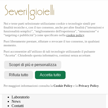
Noi e terze parti selezionate utilizziamo cookie o tecnologie simili per
finalità tecniche e, con il tuo consenso, anche per altre finalità (“interazioni e
funzionalità semplici”, “miglioramento dell'esperienza”, “misurazione” e
“targeting e pubblicità”) come specificato nella
cookie policy
.
Puoi liberamente prestare, rifiutare o revocare il tuo consenso, in qualsiasi
momento.
Puoi acconsentire all’utilizzo di tali tecnologie utilizzando il pulsante
“Accetta”. Chiudendo questa informativa, continui senza accettare.
Rolex
Scopri di più e personalizza
Rolex Certified Pre-Owned
Tudor
Rifiuta tutto
Accetta tutto
Crivelli
Dodo
Pomellato
Per maggiori informazioni consulta la
Cookie Policy
e la
Privacy Policy
.
Severi Gioielli
Gioielleria
Laboratorio
News
Contatti