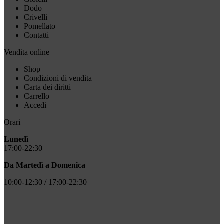
Dodo
Crivelli
Pomellato
Contatti
Vendita online
Shop
Condizioni di vendita
Carta dei diritti
Carrello
Accedi
Orari
Lunedì
17:00-22:30
Da Martedì a Domenica
10:00-12:30 / 17:00-22:30