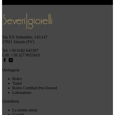
Via XX Settembre, 145/147
17021 Alassio (SV)
Tel:
+39 0182 645397
Cell:
+39 327 9933410
Orologeria
Rolex
Tudor
Rolex Certified Pre-Owned
Laboratorio
Gioielleria
La nostra storia
Gioielli