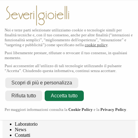
Noi e terze parti selezionate utilizziamo cookie o tecnologie simili per
finalità tecniche e, con il tuo consenso, anche per altre finalità (“interazioni e
funzionalità semplici”, “miglioramento dell'esperienza”, “misurazione” e
“targeting e pubblicità”) come specificato nella
cookie policy
.
Puoi liberamente prestare, rifiutare o revocare il tuo consenso, in qualsiasi
momento.
Puoi acconsentire all’utilizzo di tali tecnologie utilizzando il pulsante
“Accetta”. Chiudendo questa informativa, continui senza accettare.
Rolex
Scopri di più e personalizza
Rolex Certified Pre-Owned
Tudor
Rifiuta tutto
Accetta tutto
Crivelli
Dodo
Pomellato
Per maggiori informazioni consulta la
Cookie Policy
e la
Privacy Policy
.
Severi Gioielli
Gioielleria
Laboratorio
News
Contatti