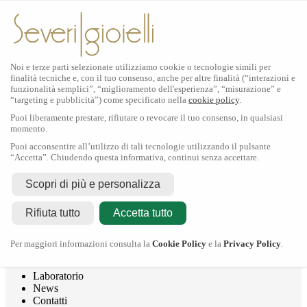
Noi e terze parti selezionate utilizziamo cookie o tecnologie simili per
finalità tecniche e, con il tuo consenso, anche per altre finalità (“interazioni e
funzionalità semplici”, “miglioramento dell'esperienza”, “misurazione” e
“targeting e pubblicità”) come specificato nella
cookie policy
.
Puoi liberamente prestare, rifiutare o revocare il tuo consenso, in qualsiasi
momento.
Puoi acconsentire all’utilizzo di tali tecnologie utilizzando il pulsante
“Accetta”. Chiudendo questa informativa, continui senza accettare.
Rolex
Scopri di più e personalizza
Rolex Certified Pre-Owned
Tudor
Rifiuta tutto
Accetta tutto
Crivelli
Dodo
Pomellato
Per maggiori informazioni consulta la
Cookie Policy
e la
Privacy Policy
.
Severi Gioielli
Gioielleria
Laboratorio
News
Contatti