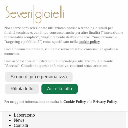
Noi e terze parti selezionate utilizziamo cookie o tecnologie simili per
finalità tecniche e, con il tuo consenso, anche per altre finalità (“interazioni e
funzionalità semplici”, “miglioramento dell'esperienza”, “misurazione” e
“targeting e pubblicità”) come specificato nella
cookie policy
.
Puoi liberamente prestare, rifiutare o revocare il tuo consenso, in qualsiasi
momento.
Puoi acconsentire all’utilizzo di tali tecnologie utilizzando il pulsante
“Accetta”. Chiudendo questa informativa, continui senza accettare.
Rolex
Scopri di più e personalizza
Rolex Certified Pre-Owned
Tudor
Rifiuta tutto
Accetta tutto
Crivelli
Dodo
Pomellato
Per maggiori informazioni consulta la
Cookie Policy
e la
Privacy Policy
.
Severi Gioielli
Gioielleria
Laboratorio
News
Contatti