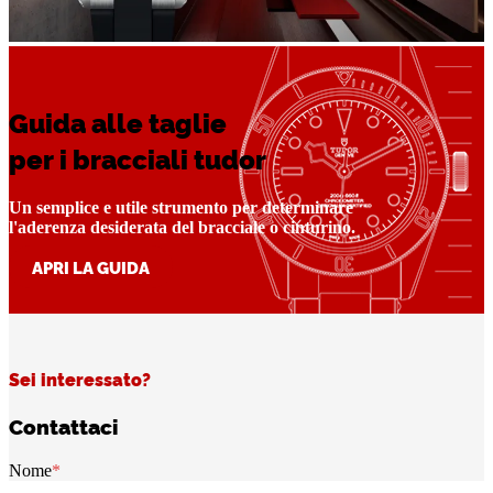
Guida alle taglie
per i bracciali tudor
Un semplice e utile strumento per determinare
l'aderenza desiderata del bracciale o cinturino.
APRI LA GUIDA
Sei interessato?
Contattaci
Nome
*