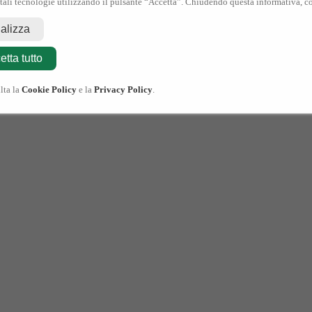
 tali tecnologie utilizzando il pulsante “Accetta”. Chiudendo questa informativa, co
nalizza
etta tutto
lta la
Cookie Policy
e la
Privacy Policy
.