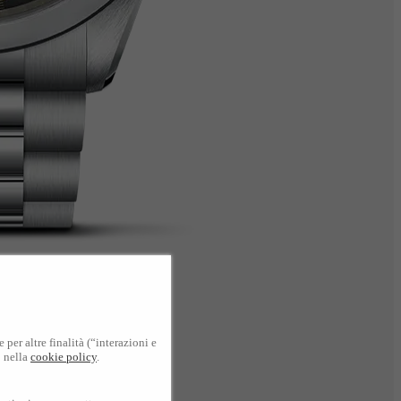
per altre finalità (“interazioni e
o nella
cookie policy
.