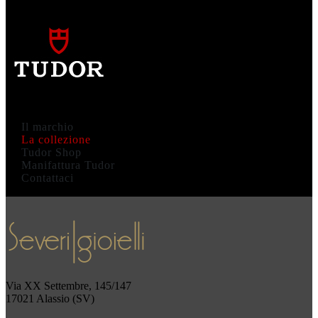
Il marchio
La collezione
Tudor Shop
Manifattura Tudor
Contattaci
Via XX Settembre, 145/147
17021 Alassio (SV)