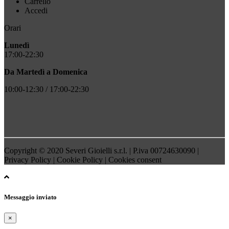
Carrello
Accedi
Orari
Lunedì
17:00-22:30
Da Martedì a Domenica
10:00-12:30 / 17:00-22:30
Copyright © 2020 Severi Gioielli s.r.l. | P.iva 00724630090 |
Privacy Policy
|
Cookie Policy
|
Cookies consent
Messaggio inviato
×