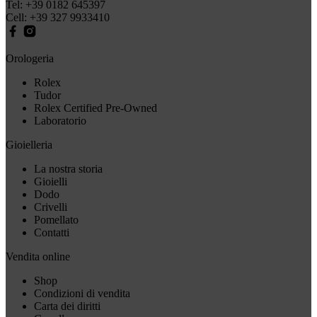
Tel:
+39 0182 645397
Cell:
+39 327 9933410
Orologeria
Rolex
Tudor
Rolex Certified Pre-Owned
Laboratorio
Gioielleria
La nostra storia
Gioielli
Dodo
Crivelli
Pomellato
Contatti
Vendita online
Shop
Condizioni di vendita
Carta dei diritti