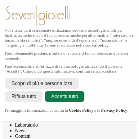
Noi e terze parti selezionate utilizziamo cookie o tecnologie simili per
finalità tecniche e, con il tuo consenso, anche per altre finalità (“interazioni e
funzionalità semplici”, “miglioramento dell'esperienza”, “misurazione” e
“targeting e pubblicità”) come specificato nella
cookie policy
.
Puoi liberamente prestare, rifiutare o revocare il tuo consenso, in qualsiasi
momento.
Puoi acconsentire all’utilizzo di tali tecnologie utilizzando il pulsante
“Accetta”. Chiudendo questa informativa, continui senza accettare.
Rolex
Scopri di più e personalizza
Rolex Certified Pre-Owned
Tudor
Rifiuta tutto
Accetta tutto
Crivelli
Dodo
Pomellato
Per maggiori informazioni consulta la
Cookie Policy
e la
Privacy Policy
.
Severi Gioielli
Gioielleria
Laboratorio
News
Contatti