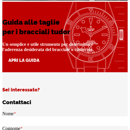
Guida alle taglie
per i bracciali tudor
Un semplice e utile strumento per determinare
l'aderenza desiderata del bracciale o cinturino.
APRI LA GUIDA
Sei interessato?
Contattaci
Nome
*
Cognome
*