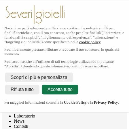
Noi e terze parti selezionate utilizziamo cookie o tecnologie simili per
finalità tecniche e, con il tuo consenso, anche per altre finalità (“interazioni e
funzionalità semplici”, “miglioramento dell'esperienza”, “misurazione” e
“targeting e pubblicità”) come specificato nella
cookie policy
.
Puoi liberamente prestare, rifiutare o revocare il tuo consenso, in qualsiasi
momento.
Puoi acconsentire all’utilizzo di tali tecnologie utilizzando il pulsante
“Accetta”. Chiudendo questa informativa, continui senza accettare.
Rolex
Scopri di più e personalizza
Rolex Certified Pre-Owned
Tudor
Rifiuta tutto
Accetta tutto
Crivelli
Dodo
Pomellato
Per maggiori informazioni consulta la
Cookie Policy
e la
Privacy Policy
.
Severi Gioielli
Gioielleria
Laboratorio
News
Contatti