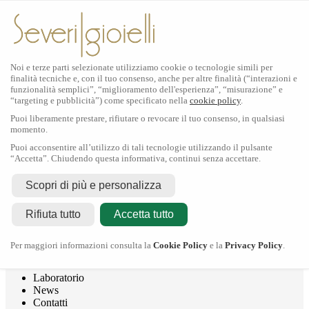
Noi e terze parti selezionate utilizziamo cookie o tecnologie simili per
finalità tecniche e, con il tuo consenso, anche per altre finalità (“interazioni e
funzionalità semplici”, “miglioramento dell'esperienza”, “misurazione” e
“targeting e pubblicità”) come specificato nella
cookie policy
.
Puoi liberamente prestare, rifiutare o revocare il tuo consenso, in qualsiasi
momento.
Puoi acconsentire all’utilizzo di tali tecnologie utilizzando il pulsante
“Accetta”. Chiudendo questa informativa, continui senza accettare.
Rolex
Scopri di più e personalizza
Rolex Certified Pre-Owned
Tudor
Rifiuta tutto
Accetta tutto
Crivelli
Dodo
Pomellato
Per maggiori informazioni consulta la
Cookie Policy
e la
Privacy Policy
.
Severi Gioielli
Gioielleria
Laboratorio
News
Contatti