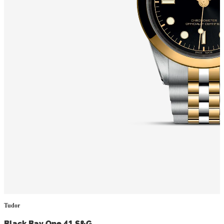
Tudor
Black Bay One 41 S&G