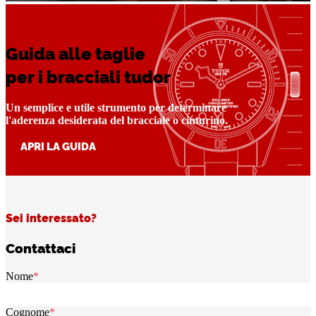
Guida alle taglie
per i bracciali tudor
Un semplice e utile strumento per determinare
l'aderenza desiderata del bracciale o cinturino.
APRI LA GUIDA
Sei interessato?
Contattaci
Nome
*
Cognome
*