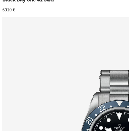
6910 €